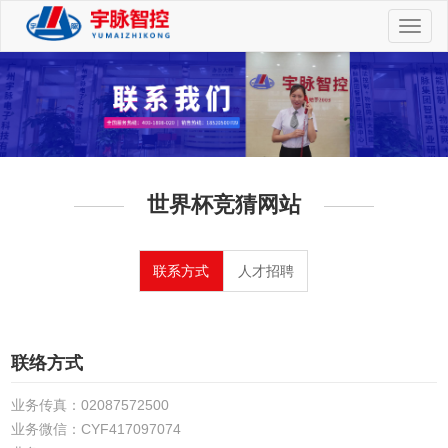
切
换
导
航
世界杯竞猜网站
联系方式
人才招聘
联络方式
业务传真：02087572500
业务微信：CYF417097074