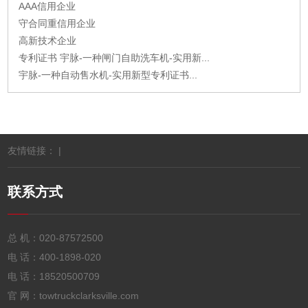
AAA信用企业
守合同重信用企业
高新技术企业
专利证书 宇脉-一种闸门自助洗车机-实用新...
宇脉-一种自动售水机-实用新型专利证书...
友情链接： |
联系方式
总 机：
020-87572500
电 话：
400-1898-020
电 话：
18520500709
官 网：towtruckclarksville.com