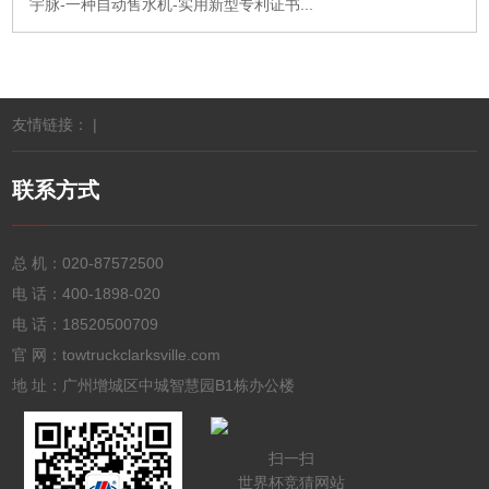
宇脉-一种自动售水机-实用新型专利证书...
友情链接： |
联系方式
总 机：
020-87572500
电 话：
400-1898-020
电 话：
18520500709
官 网：towtruckclarksville.com
地 址：广州增城区中城智慧园B1栋办公楼
扫一扫
世界杯竞猜网站