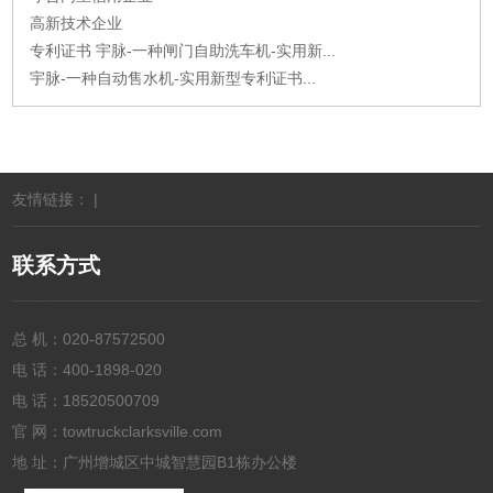
高新技术企业
专利证书 宇脉-一种闸门自助洗车机-实用新...
宇脉-一种自动售水机-实用新型专利证书...
友情链接： |
联系方式
总 机：
020-87572500
电 话：
400-1898-020
电 话：
18520500709
官 网：towtruckclarksville.com
地 址：广州增城区中城智慧园B1栋办公楼