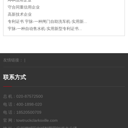
AAA信用企业
守合同重信用企业
高新技术企业
专利证书 宇脉-一种闸门自助洗车机-实用新...
宇脉-一种自动售水机-实用新型专利证书...
友情链接： |
联系方式
总 机：
020-87572500
电 话：
400-1898-020
电 话：
18520500709
官 网：towtruckclarksville.com