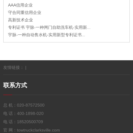
AAA信用企业
守合同重信用企业
高新技术企业
专利证书 宇脉-一种闸门自助洗车机-实用新...
宇脉-一种自动售水机-实用新型专利证书...
友情链接： |
联系方式
总 机：
020-87572500
电 话：
400-1898-020
电 话：
18520500709
官 网：towtruckclarksville.com