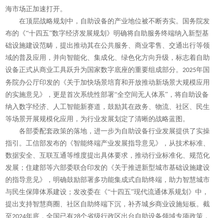
海市场正加速打开。
在顶层战略规划中，自助设备的产业地位被不断夯实。国务院发
布的《
“十四五”数字经济发展规划》明确将自助服务终端纳入新型基
础设施建设范畴，提出推动其在公共服务、商业零售、交通出行等领
域的普及应用，并向智能化、集成化、绿色化方向升级，标志着自助
设备正式从商业工具跃升为国家数字底座的重要组成部分。
年国
2025
务院办公厅印发的《关于加快场景培育和开放推动新场景大规模应用
的实施意见》，更是首次系统性部署“全空间无人体系”，将自助设备
纳入数字经济、人工智能新赛道，鼓励其在政务、物流、社区、民生
等场景开展规模化应用，为行业发展划定了清晰的战略蓝图。
各部委配套政策的落地，进一步为自助设备行业发展提供了实操
指引。工信部发布的《智能终端产业发展指导意见》，从技术标准、
数据安全、互联互通等维度提出具体要求，推动行业标准化、规范化
发展；住建部等六部委联合印发的《关于推进新型城市基础设施建设
的指导意见》，明确鼓励部署多功能集成式自助终端，助力智慧城市
与民生保障体系建设；发改委在《
“十四五”现代流通体系规划》中，
提出支持智慧商圈、社区自助终端下沉，补齐城乡商业设施短板。截
至
年底，全国已有
个省级行政区出台自助设备领域专项政策，
2024
28