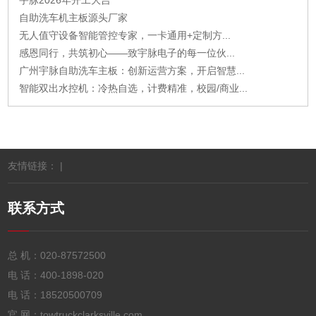
宇脉2026年开工大吉
自助洗车机主板源头厂家
无人值守设备智能管控专家，一卡通用+定制方...
感恩同行，共筑初心——致宇脉电子的每一位伙...
广州宇脉自助洗车主板：创新运营方案，开启智慧...
智能双出水控机：冷热自选，计费精准，校园/商业...
友情链接： |
联系方式
总 机：
020-87572500
电 话：
400-1898-020
电 话：
18520500709
官 网：towtruckclarksville.com