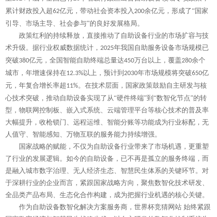
累计财政投入超
亿元，带动社会资本投入
余亿元，形成了“国家
62
200
引导、市场主导、社会参与”的良好发展格局。
政策红利的持续释放，直接推动了自助设备行业的市场扩容与技
术升级。据行业权威数据统计，
年我国自助服务设备市场规模已
2025
突破
亿元，全国智能自助终端总量达
万台以上，覆盖
余个
380
450
280
城市，年增速保持在
以上，预计到
年市场规模将突破
亿
12.3%
2030
650
元，年复合增长率超
。在技术层面，国家政策鼓励自主研发与核
11%
心技术突破，推动自助设备实现了从“硬件终端”到“数智化节点”的转
型，物联网控制板、嵌入式系统、云端管理平台等核心技术的普及率
大幅提升，收枪锁门、远程运维、智能分账等功能成为行业标配，无
人值守、智能感知、万物互联的服务能力持续增强。
国家战略的赋能，不仅为自助设备行业带来了市场机遇，更重塑
了行业的发展逻辑。如今的自助设备，已不再是孤立的服务终端，而
是融入城市数字治理、无人经济生态、智慧民生体系的关键环节。对
于深耕行业的企业而言，紧跟国家战略方向，聚焦数智化技术研发、
全品类产品布局、生态化合作构建，成为把握行业机遇的核心关键。
作为自助设备数智化解决方案服务商，世界杯竞猜网站 始终紧跟