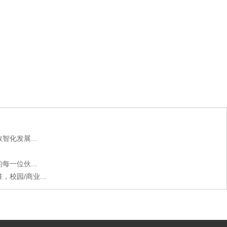
化发展...
一位伙...
校园/商业...