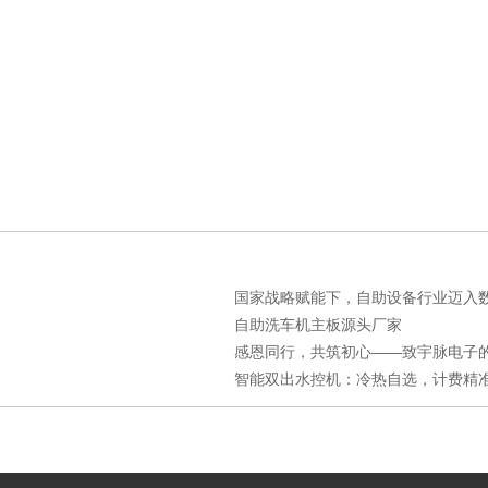
国家战略赋能下，自助设备行业迈入数智
自助洗车机主板源头厂家
感恩同行，共筑初心——致宇脉电子的每
智能双出水控机：冷热自选，计费精准，