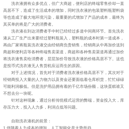
洗衣液拥有众多优点，但广大商超，便利店的终端零售价却一直
高居不下，造成了生活成本的增加，同时洗衣液的包装塑料瓶塑料袋
等也造成了极大地环境污染，最重要的式增加了产品的成本，最终为
其买单的将是广大的消费者。
洗衣液在到达消费者手中时已经经过多道中间商环节。首先洗衣
液从工厂生产出来要经过塑料瓶装入，塑料瓶的成本时第一道成本，
再由厂家将瓶装洗衣液交由经销商负责销售，经销商从中再加价送到
商超和便利店等各种终端售卖渠道，商超和各种售卖渠道再通过加价
将洗衣液售卖给消费者，层层加价导致洗衣液的价格高居不下。这也
是投币式洗衣液无人售货机应运而生的原因。
对于上述情况，首先对于消费者洗衣液价格高居不下，其次对于
经销商投入大量的人力物力以及资金还要面临着仓库积货，忙忙碌碌
可能利润极低。但是洗护用品拥有着的千亿市场份额，这块蛋糕谁又
不想去分一块呢。
针对这种现象，通过分析传统模式运营的弊端，资金投入大，库
存压力大，投入人力多，利润点低等问题。
自助洗衣液机的前景：
1.伴随着人力成本的增加，人工智能化是大势所趋