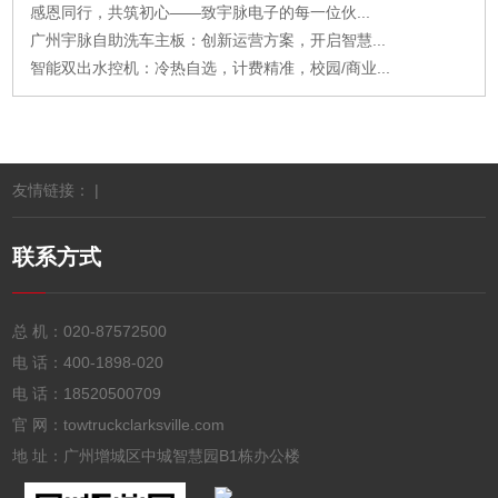
感恩同行，共筑初心——致宇脉电子的每一位伙...
广州宇脉自助洗车主板：创新运营方案，开启智慧...
智能双出水控机：冷热自选，计费精准，校园/商业...
友情链接： |
联系方式
总 机：
020-87572500
电 话：
400-1898-020
电 话：
18520500709
官 网：towtruckclarksville.com
地 址：广州增城区中城智慧园B1栋办公楼