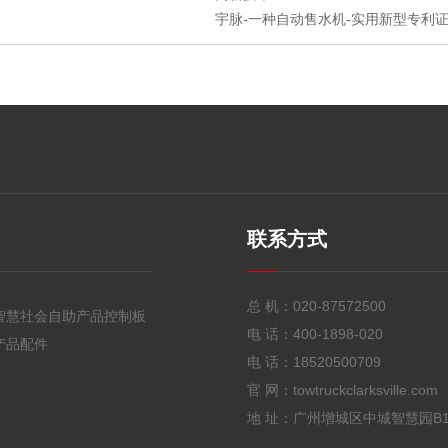
宇脉-一种自动售水机-实用新型专利证书
联系方式
总 机：
020-87572500
智慧社会自助产品控制板
电 话：
400-1898-020
产品配件
电 话：
18520500709
官 网：towtruckclarksville.com
地 址：广州增城区中城智慧园B