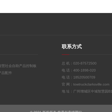
联系方式
总 机：
020-87572500
智慧社会自助产品控制板
电 话：
400-1898-020
产品配件
电 话：
18520500709
官 网：towtruckclarksville.com
地 址：广州增城区中城智慧园B