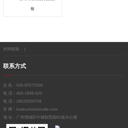
板
友情链接： |
联系方式
总 机：
020-87572500
电 话：
400-1898-020
电 话：
18520500709
官 网：towtruckclarksville.com
地 址：广州增城区中城智慧园B1栋办公楼