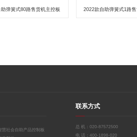
8自助弹簧式80路售货机主控板
2022款自助弹簧式1路
联系方式
总 机：
020-87572500
智慧社会自助产品控制板
电 话：
400-1898-020