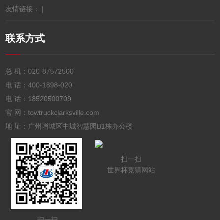
友情链接： |
联系方式
总 机：
020-87572500
电 话：
400-1898-020
电 话：
18520500709
官 网：towtruckclarksville.com
地 址：广州增城区中城智慧园B1栋办公楼
扫一扫
世界杯竞猜网站
扫一扫