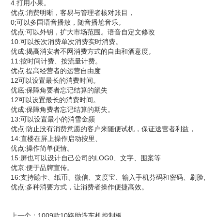
4.打用小果。
优点:消费明晰，客易与管理者核对账目，
0;可以多国语音播敖，随音播尬音乐。
优点:可以外钥，扩大市场范围。语音自定文修改
10:可以按次消费单次消费实时消费。
优成:揭高消安者不网消费方式的自由和酒意度。
11:按时间计费、按流量计费。
优点:提高经营者的运营自由度
12可以设置最长的消费时间。
优底:保障角要者忘记结算的韻失
12可以设置最长的消费时间。
优成:保障角费者忘记结算的期失。
13:可以设置最小的消雪金颜
优点:防止没有消费意愿的客户来随便试机，保证送营者利益，
14:直楼在屏上操作启动按里、
优点:操作简单便情。
15:屏也可以设计自己公司的LOG0、文字、围案等
优京:便于品牌宣传。
16:支持蹦卡、纸币、微信、支度宝、输入手机芬码和密码、刷脸,
优点:多种消要方式，让消费者操作便捷高效。
上一个：
1009款10路助洗车机控制板