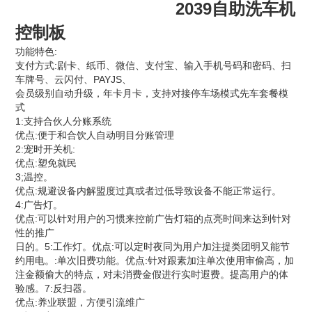
2039自助洗车机
控制板
功能特色:
支付方式:剧卡、纸币、微信、支付宝、输入手机号码和密码、扫
车牌号、云闪付、PAYJS、
会员级别自动升级，年卡月卡，支持对接停车场模式先车套餐模
式
1:支持合伙人分账系统
优点:便于和合饮人自动明目分账管理
2:宠时开关机:
优点:塑免就民
3;温控。
优点:规避设备内解盟度过真或者过低导致设备不能正常运行。
4:广告灯。
优点:可以针对用户的习惯来控前广告灯箱的点亮时间来达到针对
性的推广
日的。5:工作灯。优点:可以定时夜同为用户加注提类团明又能节
约用电。:单次旧费功能。优点:针对跟素加注单次使用审偷高，加
注金额偷大的特点，对未消费金假进行实时遐费。提高用户的体
验感。7:反扫器。
优点:养业联盟，方便引流维广