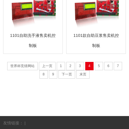
1101自助洗手液售卖机控
1101款自助豆浆售卖机控
制板
制板
世界杯竞猜网站
上一页
1
2
3
4
5
6
7
8
9
下一页
末页
友情链接： |