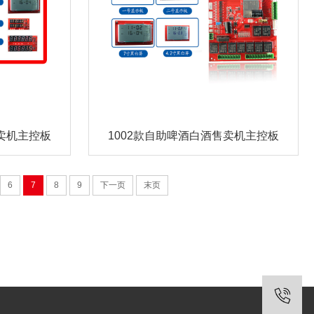
售卖机主控板
1002款自助啤酒白酒售卖机主控板
6
7
8
9
下一页
末页